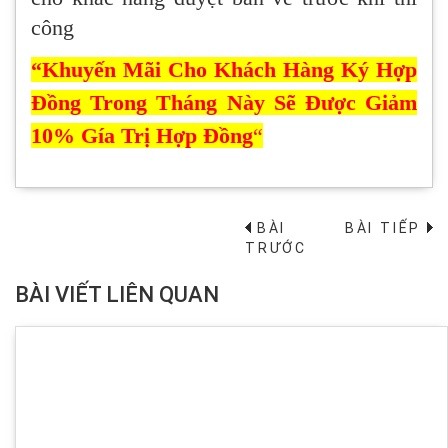
công
“Khuyến Mãi Cho Khách Hàng Ký Hợp
Đồng Trong Tháng Này Sẽ Được Giảm
10% Gía Trị Hợp Đồng
“
BÀI
BÀI TIẾP
→
TRƯỚC
BÀI VIẾT LIÊN QUAN