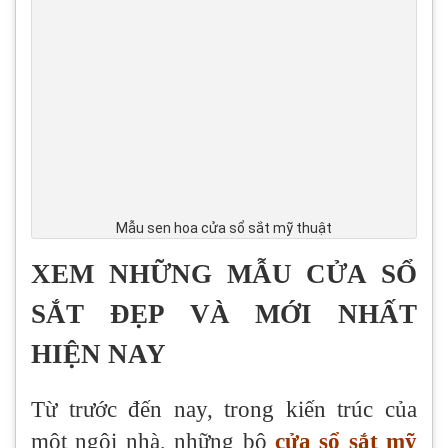
Mẫu sen hoa cửa sổ sắt mỹ thuật
XEM NHỮNG MẪU CỬA SỔ
SẮT ĐẸP VÀ MỚI NHẤT
HIỆN NAY
Từ trước đến nay, trong kiến trúc của
một ngôi nhà, những bộ
cửa
sổ sắt mỹ