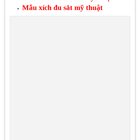
Mẫu xích đu sắt mỹ thuật