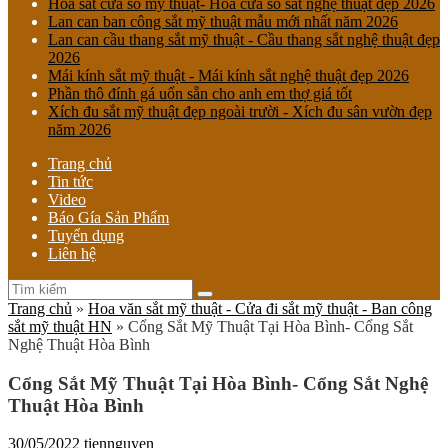
Hoa sắt cửa sổ mỹ thuật- Hoa cửa sổ sắt nghệ thuật đẹp 2026
Lan can ban công sắt mỹ thuật mẫu mới nhất năm 2026
Lan can cầu thang sắt mỹ thuật - Cầu thang sắt nghệ thuật đẹp
2026
Mái kính sắt mỹ thuật - Mái kính sắt nghệ thuật đẹp 2026
Phần thô đính gá uốn sẵn cho anh em thợ giá tốt
Xích đu sắt mỹ thuật đẹp ngoài trười - Xích đu sân vườn đẹp
năm 2026
Trang chủ
Tin tức
Video
Báo Gía Sản Phẩm
Tuyển dụng
Liên hệ
Trang chủ
»
Hoa văn sắt mỹ thuật - Cửa đi sắt mỹ thuật - Ban công
sắt mỹ thuật HN
»
Cổng Sắt Mỹ Thuật Tại Hòa Bình- Cổng Sắt
Nghệ Thuật Hòa Bình
Cổng Sắt Mỹ Thuật Tại Hòa Bình- Cổng Sắt Nghệ
Thuật Hòa Bình
30/05/2022
tiennguyen