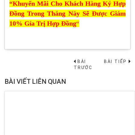
“Khuyến Mãi Cho Khách Hàng Ký Hợp
Đồng Trong Tháng Này Sẽ Được Giảm
10% Gía Trị Hợp Đồng
“
BÀI
BÀI TIẾP
→
TRƯỚC
BÀI VIẾT LIÊN QUAN