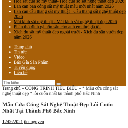
Hoa sắt cửa sổ mỹ thuật- Hoa cửa sổ sắt nghệ thuật đẹp 2026
Lan can ban công sắt mỹ thuật mẫu mới nhất năm 2026
Lan can cầu thang sắt mỹ thuật - Cầu thang sắt nghệ thuật đẹp
2026
Mái kính sắt mỹ thuật - Mái kính sắt nghệ thuật đẹp 2026
Phần thô đính gá uốn sẵn cho anh em thợ giá tốt
Xích đu sắt mỹ thuật đẹp ngoài trười - Xích đu sân vườn đẹp
năm 2026
Trang chủ
Tin tức
Video
Báo Gía Sản Phẩm
Tuyển dụng
Liên hệ
Trang chủ
»
CÔNG TRÌNH TIÊU BIỂU
»
* Mẫu cửa cổng sắt
nghệ thuật đẹp * lôi cuốn nhất tại thành phố Bắc Ninh
Mẫu Cửa Cổng Sắt Nghệ Thuật Đẹp Lôi Cuốn
Nhất Tại Thành Phố Bắc Ninh
12/06/2021
tiennguyen