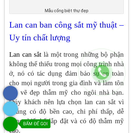
Mẫu cổng biệt thự đẹp
Lan can ban công sắt mỹ thuật –
Uy tín chất lượng
Lan can sắt
là một trong những bộ phận
không thể thiếu trong mọi công trình nhà
ở, nó có tác dụng đảm bảo sự an toàn
cho mọi người trong gia đình và làm tôn
lên vẽ đẹp thẫm mỹ cho ngôi nhà bạn.
Qúy khách nên lựa chọn lan can sắt vì
chúng có độ bền cao, chi phí thấp, dễ
dàng thiết kế lắp đặt và có độ thẫm mỹ
BẤM ĐỂ GỌI
cao.