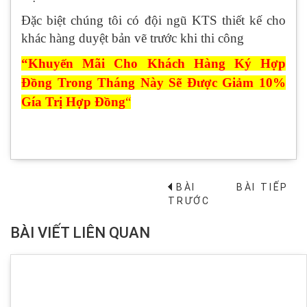
Đặc biệt chúng tôi có đội ngũ KTS thiết kế cho
khác hàng duyệt bản vẽ trước khi thi công
“Khuyến Mãi Cho Khách Hàng Ký Hợp
Đồng Trong Tháng Này Sẽ Được Giảm 10%
Gía Trị Hợp Đồng
“
BÀI
BÀI TIẾP
→
TRƯỚC
BÀI VIẾT LIÊN QUAN