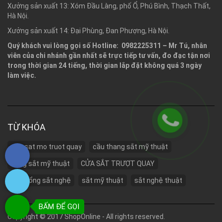
Xưởng sản xuất 13: Xóm Đầu Làng, phố Ổ, Phú Bình, Thạch Thất,
Hà Nội.
Xưởng sản xuất 14: Đại Phùng, Đan Phượng, Hà Nội.
Quý khách vui lòng gọi số Hotline: 0982225311 – Mr Tú, nhân
viên của chi nhánh gần nhất sẽ trực tiếp tư vấn, đo đạc tận nơi
trong thời gian 24 tiếng, thời gian lắp đặt không quá 3 ngày
làm việc.
TỪ KHÓA
cua sat mo truot quay
cầu thang sắt mỹ thuật
cổng sắt mỹ thuật
CỬA SẮT TRƯỢT QUAY
cửa cổng sắt nghệ
sắt mỹ thuật
sắt nghệ thuật
BẤM ĐỂ GỌI
Copyright ©
2017 ShopOnline
- All rights reserved.